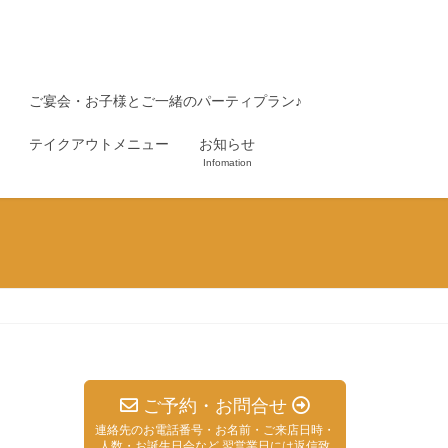
ご宴会・お子様とご一緒のパーティプラン♪
テイクアウトメニュー
お知らせ
Infomation
ご予約・お問合せ
連絡先のお電話番号・お名前・ご来店日時・
人数・お誕生日会など 翌営業日には返信致