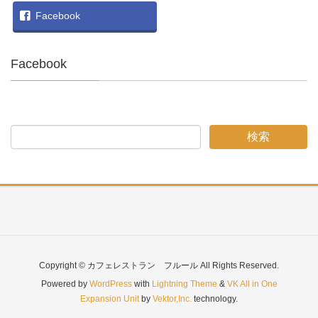
Facebook
Facebook
Copyright © カフェレストラン フルール All Rights Reserved.
Powered by
WordPress
with
Lightning Theme
&
VK All in One
Expansion Unit
by
Vektor,Inc.
technology.