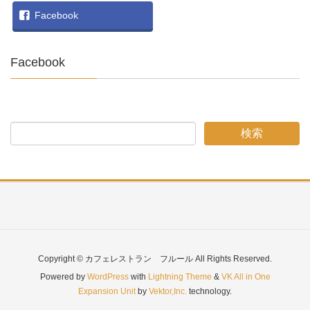
Facebook
Facebook
Copyright © カフェレストラン フルール All Rights Reserved.
Powered by
WordPress
with
Lightning Theme
&
VK All in One
Expansion Unit
by
Vektor,Inc.
technology.